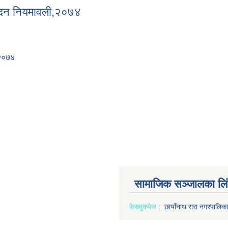
्पादन नियमावली,२०७४
,२०७४
संम्पादन नियमावली,२०७४
सामाजिक सञ्जालका लि
फेसवुक
पेज
:
छायाँनाथ रारा नगरपालिका