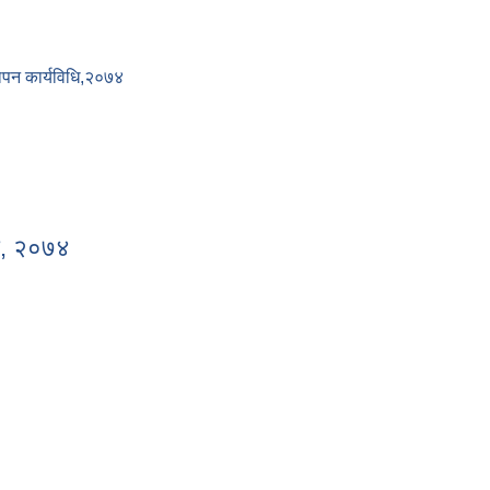
पन कार्यविधि‍,२०७४
ालन तथा व्यवस्थापन कार्यविधि‍,२०७४
धी, २०७४
विधी, २०७४