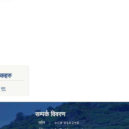
ंकहरु
 मुगु
सम्पर्क विवरण
फोन : ०८७-४६०२५४