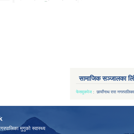
सामाजिक सञ्जालका लि
फेसवुक
पेज
:
छायाँनाथ रारा नगरपालिका
k
गरपालिका मुगुको स्वास्थ्य