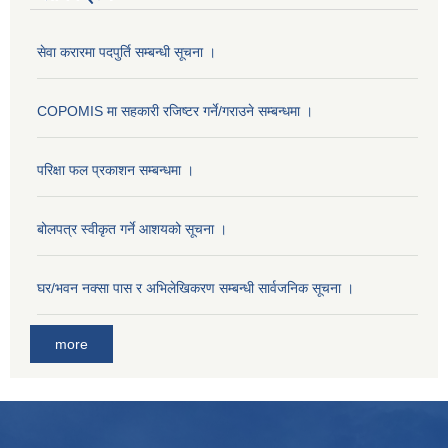
प्रारम्भिक वातावरणीय परीक्षण तथा संक्षिप्त वतावरणीय अध्ययन सम्वन्धि सार्वजनिक सूचना ।
सेवा करारमा पदपुर्ति सम्बन्धी सूचना ।
COPOMIS मा सहकारी रजिष्टर गर्ने/गराउने सम्बन्धमा ।
४० ‌‍औ शिक्षा दिवसका अवसरमा स‌ंञ्चालीत विभिन्न कार्यक्रमहरुको केही झलक ।
परिक्षा फल प्रकाशन सम्बन्धमा ।
५६ ‌‌औं अन्तराष्ट्रिय साक्षरता दिवस तथा ४३ औं राष्ट्रिय शिक्षा दिवसका अवसरमा प्रभात फेरि कार्यक्रम ।
बोलपत्र स्वीकृत गर्ने आशयको सूचना ।
घर/भवन नक्सा पास र अभिलेखिकरण सम्बन्धी सार्वजनिक सूचना ।
more