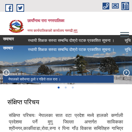
Skip to main content
छायाँनाथ रारा नगरपालिका
नगर कार्यपालिकाको कार्यालय गमगढी,मुगु
समाचार
स्थायी शिक्षक सरुवा सम्बन्धि दोश्रो पटक प्रकाशित सूचना ।
सूचि दर्त
समचार
स्थायी शिक्षक सरुवा सम्बन्धि दोश्रो पटक प्रकाशित सूचना ।
सूचि दर्त
नेपालकाे सवैभन्दा ठुलाे र गहिराे ताल रारा ।
नेपाली रूपैयाँ १ काे नाेटमा अंकित हिमाल चंखेली ।
ऋणीमाेक्ष तिर्थस्थल
संक्षिप्त परिचय
संक्षिप्त परिचयः नेपालका सात वटा प्रदेश मध्ये हालको कर्णाली
प्रदेशमा पर्ने मुगु जिल्ला अन्तर्गत साविकका
श्रीनगर,कार्कीवाडा,रोवा,रुगा र पिना गाँउ विकास समितिहरु गाभिएर