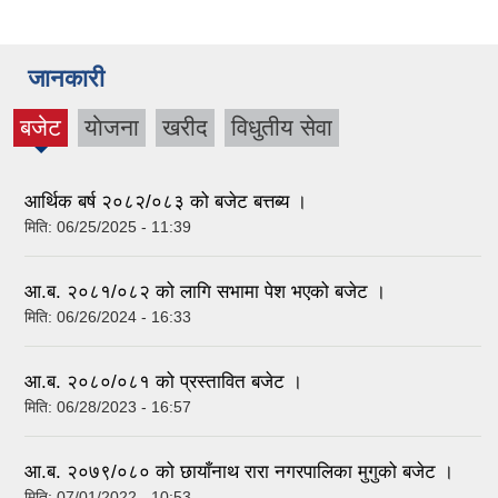
छायाँनाथ रारा नरपालिका मुगुको सेवा करार सम्वन्धी दरखास्त आह्वानको सूचना ।
जानकारी
नगरपालिका क्षेत्र भित्र रहेका स्वाश्थ्य चौकी र इ.सि.डी. हरु ४वटै स्थानिय तहका प्रमुख,उप-प्रमुख साथै सरोकार वाला निकायका प्रमुख तथा प्रतिनिधी ज्यू हरुको प्रत्येक्ष संलग्नतामा अनुगमका केही दृष्य हरु ।
बजेट
याेजना
खरीद
विधुतीय सेवा
(active
tab)
आर्थिक बर्ष २०८२/०८३ को बजेट बत्तब्य ।
मिति:
06/25/2025 - 11:39
बालबालिकामा लगानी सुनिश्चित भबिस्यको थालनी भन्ने मुल नाराका साथ ६० औं बाल दिवस भव्यताका साथ सम्पन्न ।
तथ्याङ्क संकलन गर्नको लागि गणकहरुको आवश्यक्ता सम्बन्धि सूचना ।
आ.ब. २०८१/०८२ को लागि सभामा पेश भएको बजेट ।
मिति:
06/26/2024 - 16:33
आ.ब. २०८०/०८१ को प्रस्तावित बजेट ।
वेलायत सरकार जलवायु परिवर्तन स्थानिय अनुकुलन कार्यक्रम ‍‌(लापा) कार्यक्रम र छायाँनाथ रारा नगरपालिका मुगु द्वारा संचालित विभिन्न योजनाहरुको बेलायती राजदुत निकोला पोलिट र छायाँनाथ रारा नगरपालिकाका नगर प्रमुख द्वारा स्थलगत अनुगमन ।
मिति:
06/28/2023 - 16:57
नगर प्रमुख रोजगार कार्यक्रमको मौखिक परिक्षा संचालन सम्वन्धि सूचना ।
आ‍.ब. २०७९/०८० को छायाँनाथ रारा नगरपालिका मुगुको बजेट ।
मिति:
07/01/2022 - 10:53