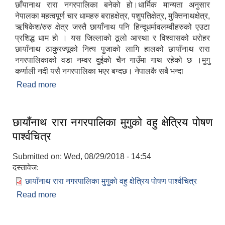
छाँयानाथ रारा नगरपालिका बनेको हो।धार्मिक मान्यता अनुसार
नेपालका महत्वपूर्ण चार धामहरु बराहक्षेत्र, पशुपतिक्षेत्र, मुक्तिनाथक्षेत्र,
ऋषिकेश/रुरु क्षेत्र जस्तै छायाँनाथ पनि हिन्दूधर्मावलम्वीहरुको एउटा
प्रशिद्ध धाम हो । यस जिल्लाको ठूलो आस्था र विश्वासको धरोहर
छायाँनाथ ठाकुरज्यूको नित्य पुजाको लागि हालको छायाँनाथ रारा
नगरपालिकाको वडा नम्वर दुईकाे चैन गाउँमा गाथ रहेको छ ।मुगु
कर्णाली नदी यसै नगरपालिका भएर बग्दछ। नेपालकै सबै भन्दा
Read more
about संक्षिप्त परिचय
छायाँनाथ रारा नगरपालिका मुगुकाे वहु क्षेत्रिय पाेषण
पार्श्वचित्र
'बाल मैत्रि समाजको आधार जिम्मेवार परिवार उत्तरदायी सरकार' मूल नाराका साथ ५८ औं राष्ट्रिय बालदिवस कार्यक्रम सुसम्पन्न ।
Submitted on:
Wed, 08/29/2018 - 14:54
दस्तावेज:
छायाँनाथ रारा नगरपालिका मुगुकाे वहु क्षेत्रिय पाेषण पार्श्वचित्र
आ.व. २०७७/०७८ को तेस्रो चौमासिक र वार्षिक समिक्षा तथा सार्वजनिक सुनुवाई कार्यक्रम सम्पन्न ।
Read more
about छायाँनाथ रारा नगरपालिका मुगुकाे वहु क्षेत्रिय पाेषण
पार्श्वचित्र
छायाँनाथ रारा नगरपालिका मुगुलाई पूर्ण खोप नगरपालिका सुनिश्चितता घोषणा कार्यक्रम ।