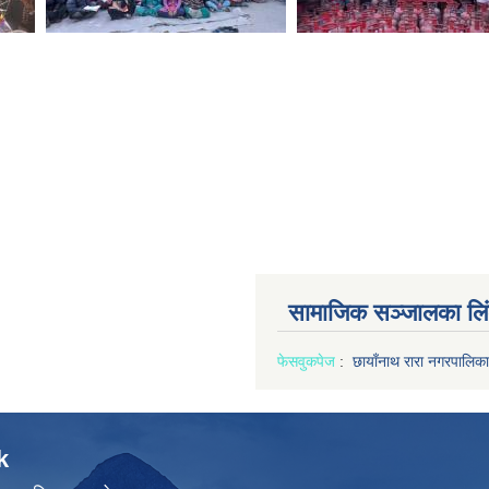
सामाजिक सञ्जालका लि
फेसवुक
पेज
:
छायाँनाथ रारा नगरपालिका
k