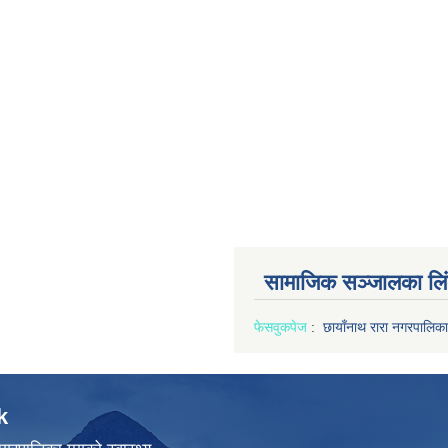
सामाजिक सञ्जालका लि
फेसवुक
पेज
:
छायाँनाथ रारा नगरपालिका
k