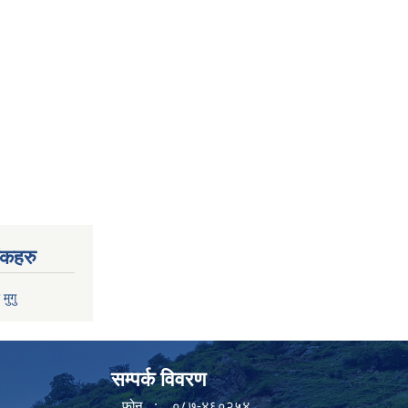
ंकहरु
 मुगु
सम्पर्क विवरण
फोन : ०८७-४६०२५४