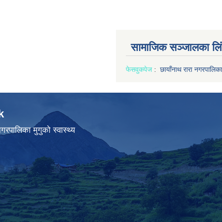
सामाजिक सञ्जालका लि
फेसवुक
पेज
:
छायाँनाथ रारा नगरपालिका
k
गरपालिका मुगुको स्वास्थ्य