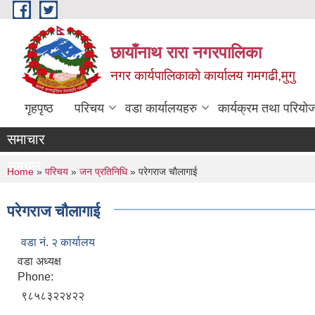
Skip to main content
छायाँनाथ रारा नगरपालिका
नगर कार्यपालिकाको कार्यालय गमगढी,मुगु
गृहपृष्ठ
परिचय
वडा कार्यालयहरु
कार्यक्रम तथा परियो
समाचार
समचार
You are here
Home
»
परिचय
»
जन प्रतिनिधि
» परेगराज चाैलागाई
परेगराज चाैलागाई
वडा नं. २ कार्यालय
वडा अध्यक्ष
Phone:
९८५८३२२४२२