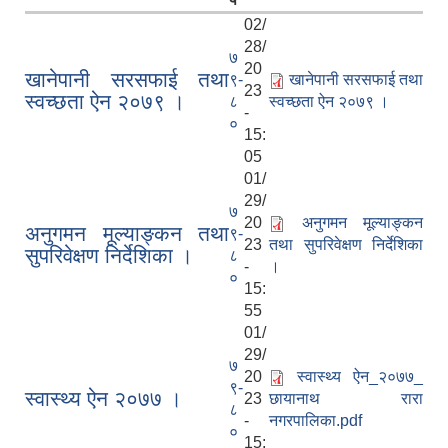
02/
28/
७
20
खानेपानी सरसफाई तथा
९-
खानेपानी सरसफाई तथा
23
स्वच्छता ऐन २०७९ ।
८
स्वच्छता ऐन २०७९ ।
-
०
15:
05
01/
29/
७
20
अनुगमन मूल्याङ्कन
अनुगमन मूल्याङ्कन तथा
९-
23
तथा सुपरिवेक्षण निर्देशिका
सुपरिवेक्षण निर्देशिका ।
८
-
।
०
15:
'बाल मैत्रि समाजको आधार जिम्मेवार परिवार उत्तरदायी सरकार' मूल नाराका साथ ५८ औं राष्ट्रिय बालदिवस कार्यक्रम सुसम्पन्न ।
55
01/
29/
आ.व. २०७७/०७८ को तेस्रो चौमासिक र वार्षिक समिक्षा तथा सार्वजनिक सुनुवाई कार्यक्रम सम्पन्न ।
७
20
स्वास्थ्य ऐन_२०७७_
९-
स्वास्थ्य ऐन २०७७ ।
23
छायानाथ रारा
८
-
नगरपालिका.pdf
छायाँनाथ रारा नगरपालिका मुगुलाई पूर्ण खोप नगरपालिका सुनिश्चितता घोषणा कार्यक्रम ।
०
15: